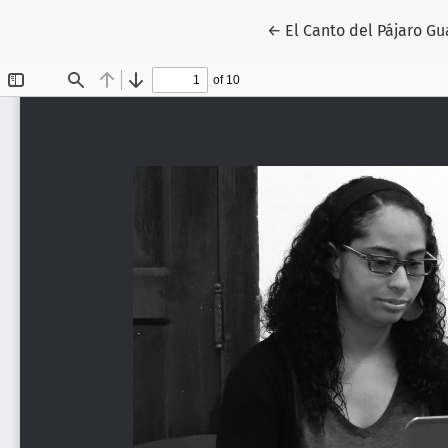
Volver a los detalles d
←
El Canto del Pájaro G