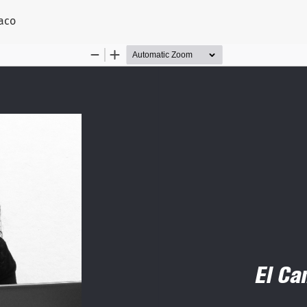
el artículo
uaco