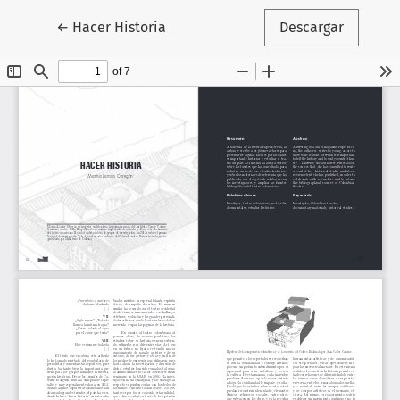
Volver a los detalles del artículo
←
Hacer Historia
Descargar