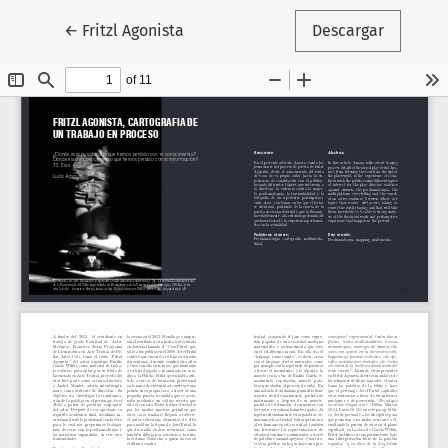
Volver a los detalles del artículo
←
Fritzl Agonista
Descargar