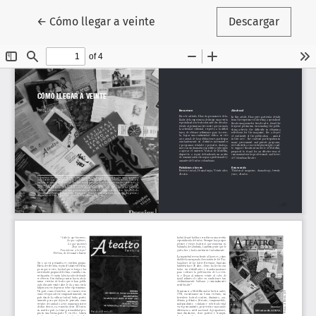
Volver a los detalles del artículo
←
Cómo llegar a veinte
Descargar