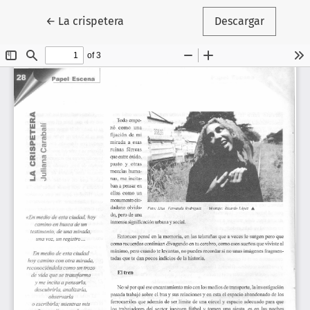
Volver a los detalles del artículo
←
La crispetera
Descargar