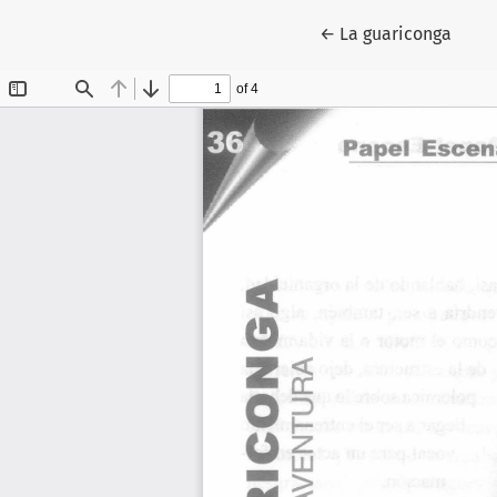
Volver a los detalle
←
La guariconga