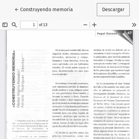
Volver a los detalles del artículo
←
Construyendo memoria
Descargar