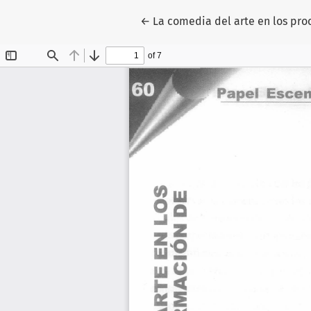
Volver a los detalles del artícu
←
La comedia del arte en los pro