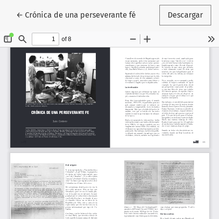
Volver a los detalles del artículo
←
Crónica de una perseverante fé
Descargar