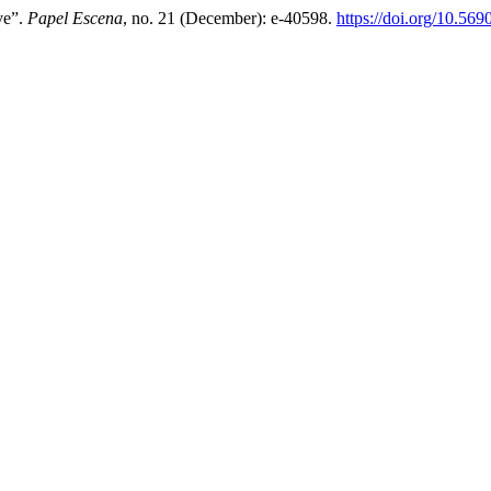
ve”.
Papel Escena
, no. 21 (December): e-40598.
https://doi.org/10.56