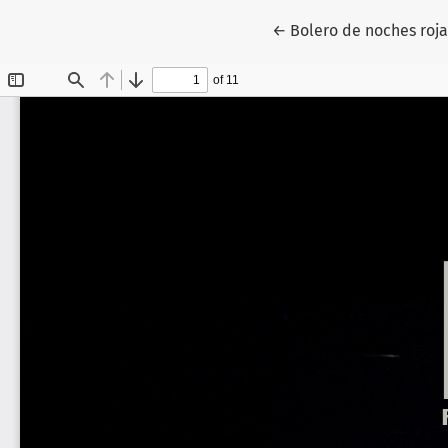
Volver a los detalles 
←
Bolero de noches roja