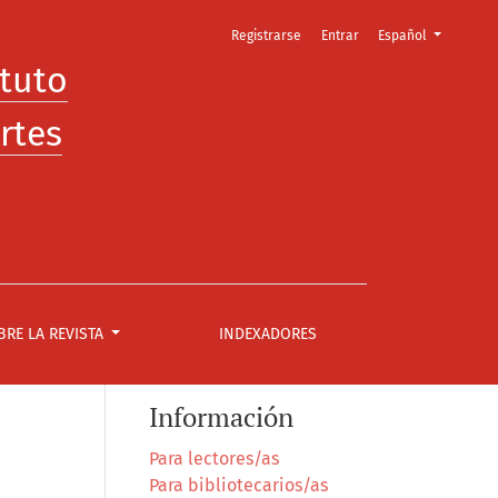
Cambiar el idioma. E
Registrarse
Entrar
Español
ituto
rtes
BRE LA REVISTA
INDEXADORES
Información
Para lectores/as
Para bibliotecarios/as