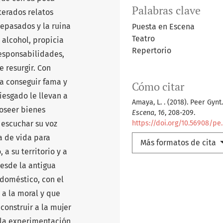
Palabras clave
iterados relatos
epasados y la ruina
Puesta en Escena
Teatro
 alcohol, propicia
Repertorio
responsabilidades,
e resurgir. Con
gra conseguir fama y
Cómo citar
iesgado le llevan a
Amaya, L. . (2018). Peer Gynt
oseer bienes
Escena
,
16
, 208-209.
 escuchar su voz
https://doi.org/10.56908/pe.
a de vida para
Más formatos de cita
 a su territorio y a
esde la antigua
 doméstico, con el
 a la moral y que
construir a la mujer
e la experimentación