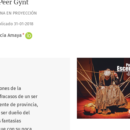
Peer Gynt
NA EN PROYECCIÓN
licado 31-01-2018
+
cía Amaya
iones de la
fracasos de un ser
nte de provincia,
 ser dueño del
 fantasías
que con su poca