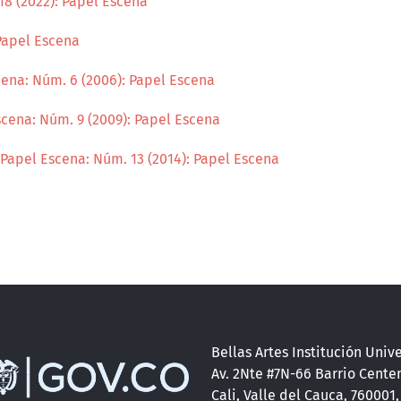
18 (2022): Papel Escena
Papel Escena
ena: Núm. 6 (2006): Papel Escena
cena: Núm. 9 (2009): Papel Escena
Papel Escena: Núm. 13 (2014): Papel Escena
Bellas Artes Institución Unive
Av. 2Nte #7N-66 Barrio Cente
Cali, Valle del Cauca, 760001