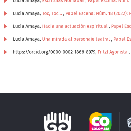
Lucía Amaya,
Escrituras Nómadas
,
Papel Escena: Núm. 
Lucía Amaya,
Toc, Toc...
,
Papel Escena: Núm. 18 (2022): 
Lucía Amaya,
Hacia una actuación espiritual
,
Papel Esc
Lucía Amaya,
Una mirada al personaje teatral
,
Papel Es
https://orcid.org/0000-0002-1866-8979,
Fritzl Agonista
,