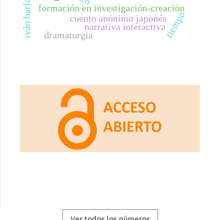
formación en investigación-creación
tiempo
cuento anónimo japonés
narrativa interactiva
dramaturgia
Ver todos los números