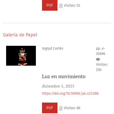
PDF
Visitas: 52
Galería de Papel
Ingryd Cortés
pp. e-
30696
Visitas:
250
Luz en movimiento
diciembre 5, 2025
https://doi.org/10.56908/pe.n23.696
PDF
Visitas: 66