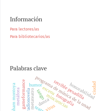
Información
Para lectores/as
Para bibliotecarios/as
Palabras clave
programa de música de la unad
terrible pesadilla
gameformance
ciudad
honorabilidad
humor
iván barlaham montoya
escena
metáfora
metateatro
radionovela
tango
fotografía
minciencias
danza
virus
teatro