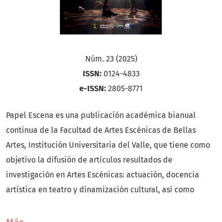
Núm. 23 (2025)
ISSN:
0124-4833
e-ISSN:
2805-8771
Papel Escena es una publicación académica bianual
continua de la Facultad de Artes Escénicas de Bellas
Artes, Institución Universitaria del Valle, que tiene como
objetivo la difusión de artículos resultados de
investigación en Artes Escénicas: actuación, docencia
artística en teatro y dinamización cultural, así como
artículos de reflexión o revisión que sean herramientas de
trabajo para investigaciones posteriores en el área y que