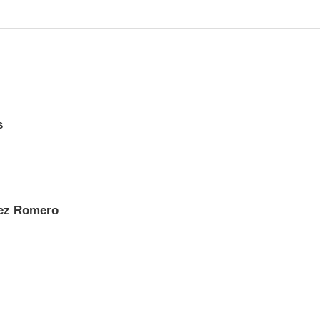
s
ez Romero