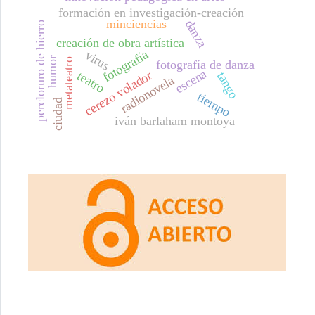
formación en investigación-creación
minciencias
danza
percloruro de hierro
creación de obra artística
fotografía
virus
humor
metateatro
fotografía de danza
escena
cerezo volador
teatro
tango
radionovela
tiempo
ciudad
iván barlaham montoya