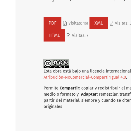
PDF
XML
Visitas: 161
Visitas: 
HTML
Visitas: 7
Esta obra está bajo una licencia internaciona
Atribución-NoComercial-CompartirIgual 4.0
.
Permite
Compartir:
copiar y redistribuir el m
medio o formato y
Adaptar:
remezclar, transf
partir del material, siempre y cuando se citen
originales