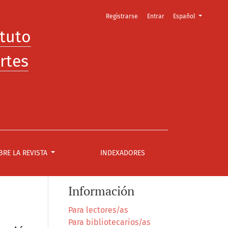
Cambiar el idioma. E
Registrarse
Entrar
Español
ituto
rtes
BRE LA REVISTA
INDEXADORES
Información
Para lectores/as
Para bibliotecarios/as