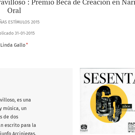
avilloso : Premio Beca de Creación en Nar
Oral
ÑAS ESTÍMULOS 2015
licado 31-01-2015
+
Linda Gallo
illoso, es una
y música, un
os de dos
 escrito para la
iunfo Arciniegas.