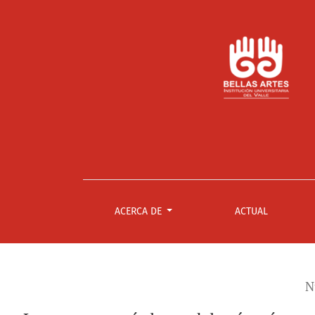
Los cuentos más locos del país más maravill
ACERCA DE
ACTUAL
N