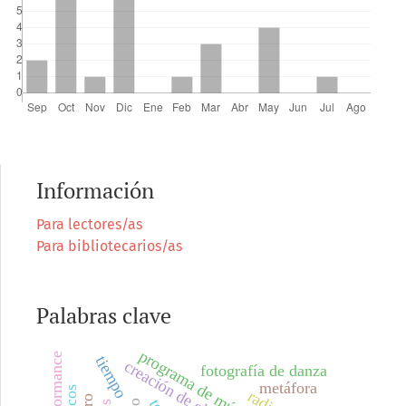
Información
Para lectores/as
Para bibliotecarios/as
Palabras clave
gameformance
tiempo
fotografía de danza
metáfora