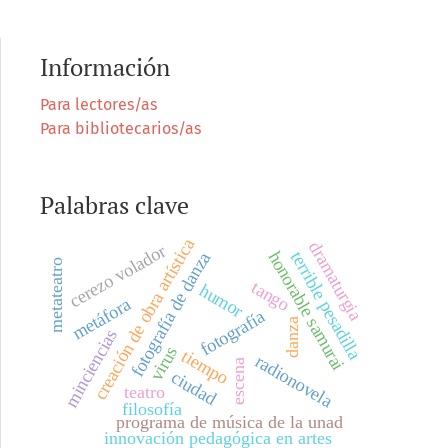
Información
Para lectores/as
Para bibliotecarios/as
Palabras clave
creación de obra artística
dramaturgia
cerezo volador
terrible pesadilla
honorable samurai
fotografía de danza
metateatro
tango
humor
metáfora
fotografía
danza
minciencias
virus
tiempo
radionovela
escena
ciudad
teatro
filosofía
programa de música de la unad
innovación pedagógica en artes