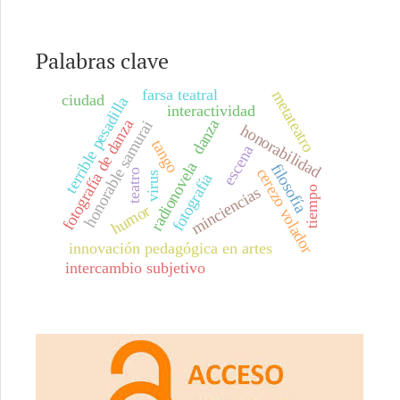
Palabras clave
farsa teatral
metateatro
ciudad
terrible pesadilla
interactividad
danza
fotografía de danza
honorable samurai
honorabilidad
tango
escena
radionovela
filosofía
cerezo volador
teatro
virus
fotografía
minciencias
tiempo
humor
innovación pedagógica en artes
intercambio subjetivo