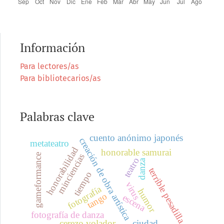
Información
Para lectores/as
Para bibliotecarios/as
Palabras clave
cuento anónimo japonés
creación de obra artística
metateatro
honorabilidad
honorable samurai
minciencias
gameformance
teatro
danza
terrible pesadilla
tiempo
virus
fotografía
humor
tango
escena
fotografía de danza
cerezo volador
ciudad