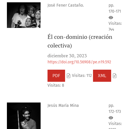
José Fener Castaño.
pp.
170-171
Visitas:
744
Él con-dominio (creación
colectiva)
diciembre 30, 2023
https://doi.org/10.56908/pe.n19.592
PDF
XML
Visitas: 112
Visitas: 8
Jesús María Mina
pp.
172-173
Visitas: