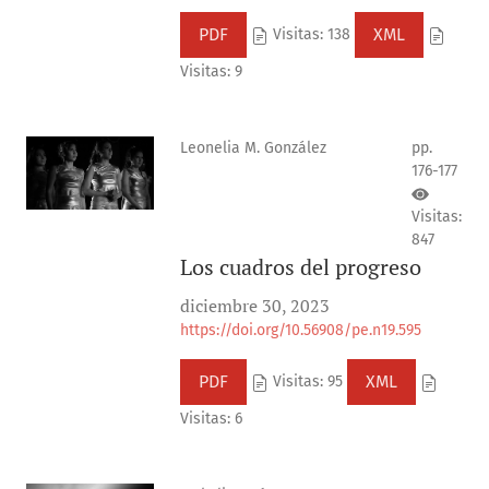
PDF
XML
Visitas: 138
Visitas: 9
Leonelia M. González
pp.
176-177
Visitas:
847
Los cuadros del progreso
diciembre 30, 2023
https://doi.org/10.56908/pe.n19.595
PDF
XML
Visitas: 95
Visitas: 6