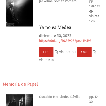
Jackeline Gómez Romero
pp.
178-179
Visitas:
1217
Ya no es Medea
diciembre 30, 2023
https://doi.org/10.56908/pe.n19.596
PDF
XML
Visitas: 101
Visitas: 10
Memoria de Papel
Oswaldo Hernández Dávila
pp. 12-
30