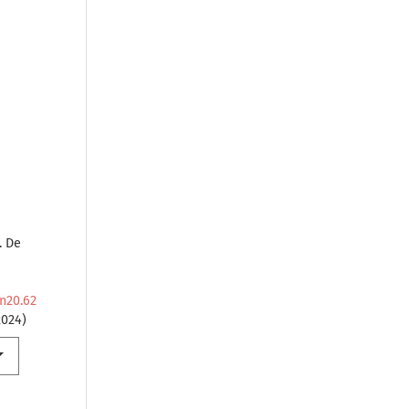
a
. De
.n20.62
2024)