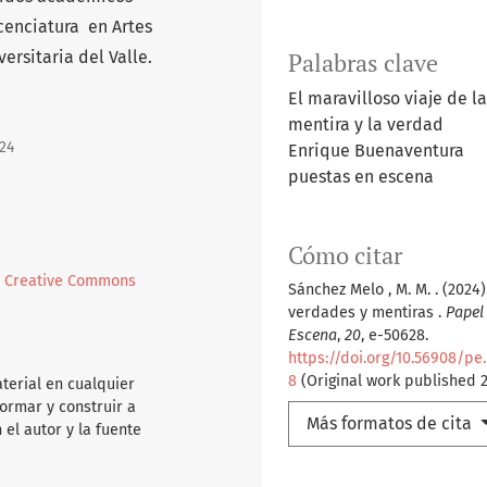
cenciatura en Artes
versitaria del Valle.
Palabras clave
El maravilloso viaje de l
mentira y la verdad
 24
Enrique Buenaventura
puestas en escena
Cómo citar
l
Creative Commons
Sánchez Melo , M. M. . (2024)
verdades y mentiras .
Papel
Escena
,
20
, e-50628.
https://doi.org/10.56908/pe
8
(Original work published 
aterial en cualquier
ormar y construir a
Más formatos de cita
 el autor y la fuente