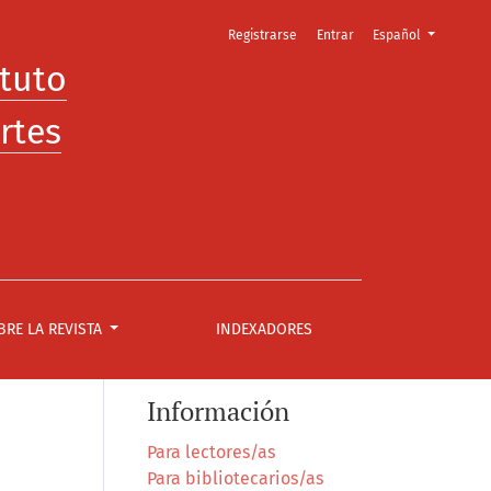
Cambiar el idioma. E
Registrarse
Entrar
Español
ituto
rtes
BRE LA REVISTA
INDEXADORES
Información
Para lectores/as
Para bibliotecarios/as