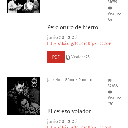
51659
Visitas:
84
Percloruro de hierro
junio 30, 2025
https://doi.org/10.56908/pe.n22.659
PDF
Visitas: 25
Jackeline Gómez Romero
pp. e-
52658
Visitas:
170
El cerezo volador
junio 30, 2025
https://doi.org/10.56908/pe.n22.658