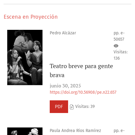
Escena en Proyección
Pedro Alcázar
pp. e-
50657
Visitas:
136
Teatro breve para gente
brava
junio 30, 2025
https://doi.org/10.56908/pe.n22.657
PDF
Visitas: 39
Paula Andrea Ríos Ramírez
pp. e-