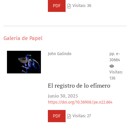
PDF
Visitas: 36
Galería de Papel
John Galindo
pp. e-
30664
Visitas:
136
El registro de lo efímero
junio 30, 2025
https://doi.org/10.56908/pe.n22.664
PDF
Visitas: 27