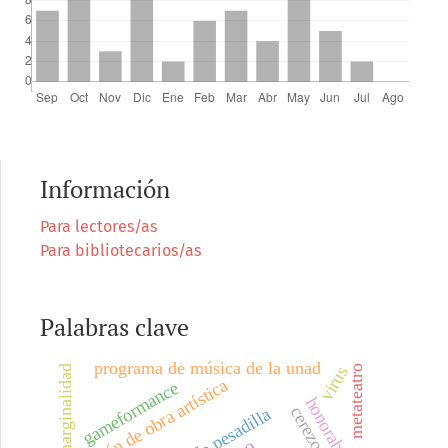
Información
Para lectores/as
Para bibliotecarios/as
Palabras clave
programa de música de la unad
virus
marginalidad
metateatro
creación de obra artística
gameformance
honorabilidad
terrible pesadilla