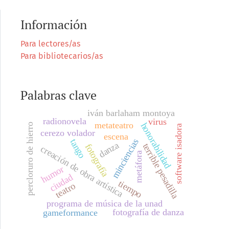
Información
Para lectores/as
Para bibliotecarios/as
Palabras clave
iván barlaham montoya
radionovela
virus
metateatro
honorabilidad
percloruro de hierro
software isadora
cerezo volador
escena
minciencias
tango
danza
terrible pesadilla
fotografía
creación de obra artística
metáfora
humor
ciudad
tiempo
teatro
programa de música de la unad
fotografía de danza
gameformance