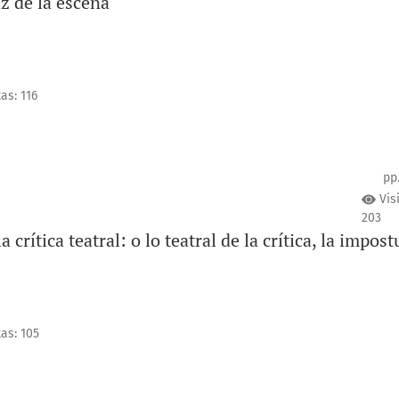
z de la escena
as: 116
pp
Vis
203
a crítica teatral: o lo teatral de la crítica, la impost
tas: 105