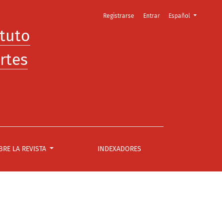
Cambiar el idioma. E
Registrarse
Entrar
Español
ituto
rtes
BRE LA REVISTA
INDEXADORES