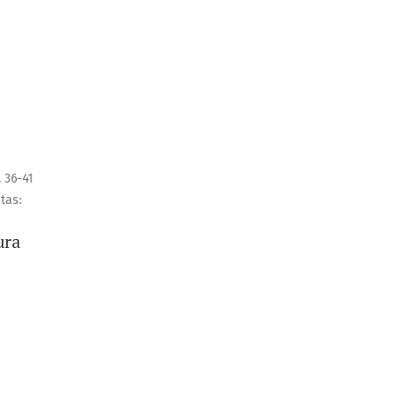
. 36-41
itas:
ura