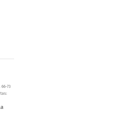
. 66-73
itas:
na