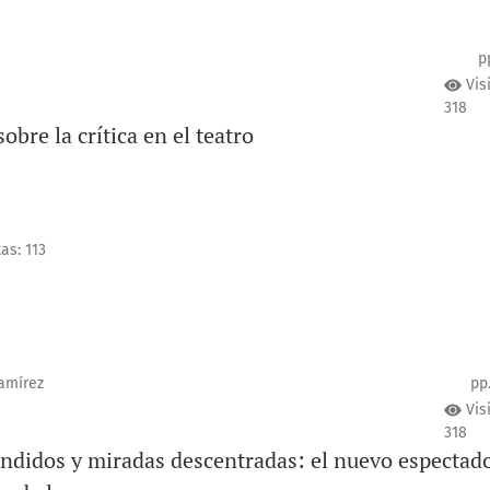
p
Vis
318
obre la crítica en el teatro
as: 113
amírez
pp
Vis
318
ndidos y miradas descentradas: el nuevo espectad