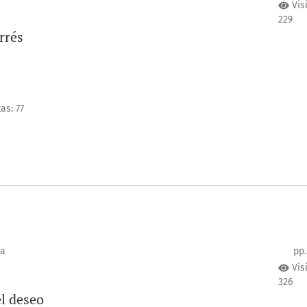
Vis
229
rrés
as: 77
ra
pp.
Vis
326
el deseo