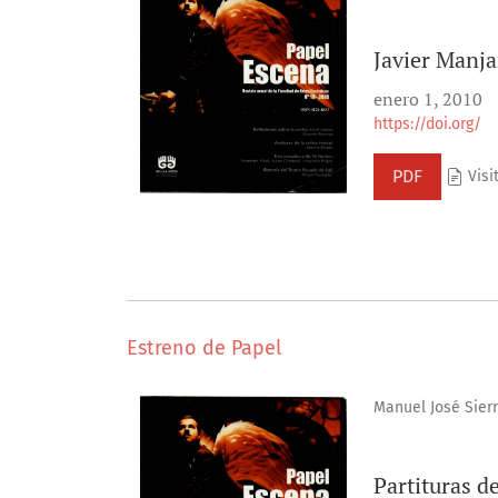
Javier Manja
enero 1, 2010
https://doi.org/
PDF
Visit
Estreno de Papel
Manuel José Sier
Partituras d