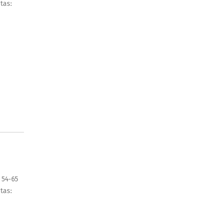
itas:
 54-65
itas: