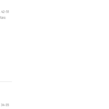
. 42-51
itas:
 34-35