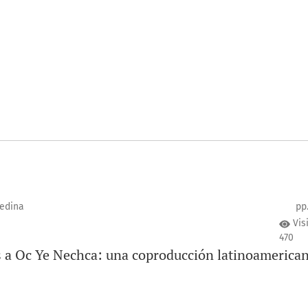
edina
pp
Vis
470
s a Oc Ye Nechca: una coproducción latinoamerica