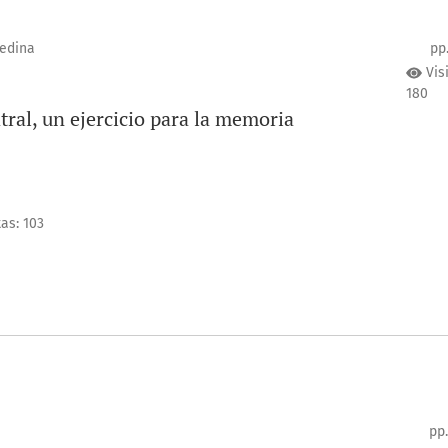
edina
pp
Vis
180
atral, un ejercicio para la memoria
tas: 103
pp.