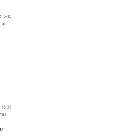
p. 6-15
itas:
. 16-33
itas:
or