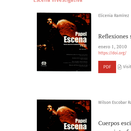
Elicenia Ramírez
Reflexiones s
enero 1, 2010
https://doi.org/
PDF
Visit
Wilson Escobar R
Cuerpos esci