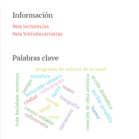
Información
Para lectores/as
Para bibliotecarios/as
Palabras clave
programa de música de la unad
honorable samurai
metáfora
iván barlaham montoya
acción dramática
creación de obra artística
minciencias
tiempo
teatro
danza
terrible pesadilla
ciudad
fotografía
escena
tango
cerezo volador
humor
metateatro
radionovela
virus