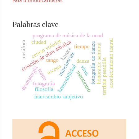
Para bibliotecarios/as
Palabras clave
programa de música de la unad
cerezo volador
l
creación de obra artística
ciudad
metáfora
fotografía de danza
honorable samurai
tiempo
humor
minciencias
a
c
o
n
t
e
c
i
m
i
e
n
t
o
t
e
a
t
r
a
tango
terrible pesadilla
danza
escena
honorabilidad
virus
dramaturgia
teatro
metateatro
fotografía
filosofía
intercambio subjetivo