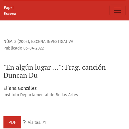
&quot;En algún lugar ...&quot;
Papel
Escena
NÚM. 3 (2003)
,
ESCENA INVESTIGATIVA
Publicado 05-04-2022
"En algún lugar ...": Frag. canción
Duncan Du
Eliana González
Instituto Departamental de Bellas Artes
PDF
Visitas: 71