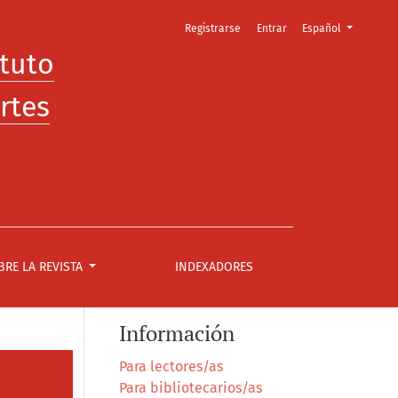
Cambiar el idioma. E
Registrarse
Entrar
Español
ituto
rtes
BRE LA REVISTA
INDEXADORES
Información
Para lectores/as
Para bibliotecarios/as