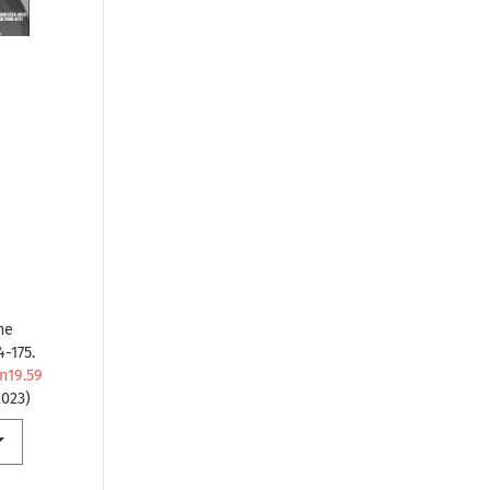
ene
74-175.
.n19.59
2023)