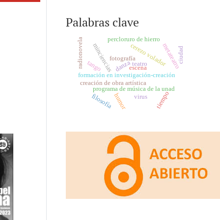
Palabras clave
percloruro de hierro
radionovela
cerezo volador
minciencias
metateatro
ciudad
fotografía
danza
tango
teatro
escena
formación en investigación-creación
creación de obra artística
programa de música de la unad
tiempo
humor
filosofía
virus