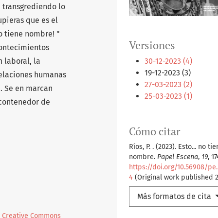
, transgrediendo lo
upieras que es el
No tiene nombre! "
Versiones
contecimientos
30-12-2023 (4)
 laboral, la
19-12-2023 (3)
 relaciones humanas
27-03-2023 (2)
c. Se en marcan
25-03-2023 (1)
 contenedor de
Cómo citar
Ríos, P. . (2023). Esto... no ti
nombre.
Papel Escena
,
19
, 1
https://doi.org/10.56908/pe
4
(Original work published 
Más formatos de cita
l
Creative Commons